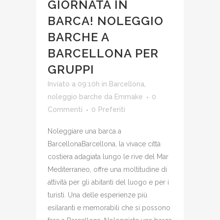
GIORNATA IN
BARCA! NOLEGGIO
BARCHE A
BARCELLONA PER
GRUPPI
Inviato a 09:10h
in
Barcellona
,
noleggio barche
da
Emmake
0
Commenti
0
Preferiti
Noleggiare una barca a
BarcellonaBarcellona, la vivace città
costiera adagiata lungo le rive del Mar
Mediterraneo, offre una moltitudine di
attività per gli abitanti del luogo e per i
turisti. Una delle esperienze più
esilaranti e memorabili che si possono