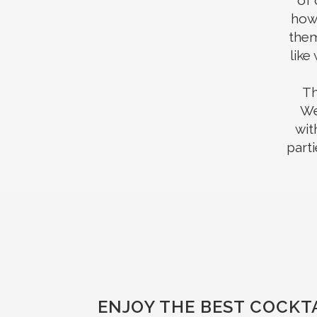
of 
how 
them
like
Th
We
wit
parti
ENJOY THE BEST COCKTA