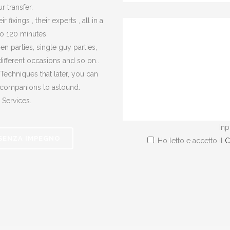
r transfer.
 fixings , their experts , all in a
o 120 minutes.
en parties, single guy parties,
different occasions and so on..
 Techniques that later, you can
r companions to astound.
 Services.
Inp
 SENZA IMPEGNO
Ho letto e accetto il
C