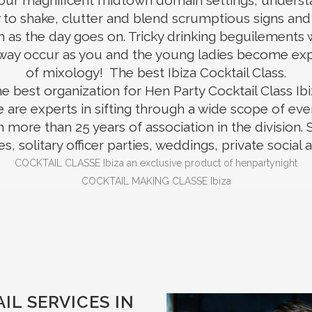
our magnificent midtown domain settings, unders
to shake, clutter and blend scrumptious signs and
 as the day goes on. Tricky drinking beguilements wi
 way occur as you and the young ladies become ex
of mixology! The best Ibiza Cocktail Class.
e best organization for Hen Party Cocktail Class Ibi
 are experts in sifting through a wide scope of eve
h more than 25 years of association in the division. 
es, solitary officer parties, weddings, private social af
COCKTAIL
CLASSE
Ibiza an exclusive product of henpartynight
COCKTAIL
MAKING
CLASSE
Ibiza
IL SERVICES IN