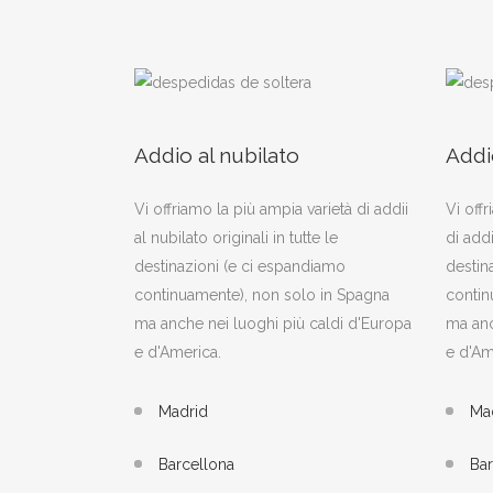
Addio al nubilato
Addi
Vi offriamo la più ampia varietà di addii
Vi offr
al nubilato originali in tutte le
di addi
destinazioni (e ci espandiamo
destin
continuamente), non solo in Spagna
contin
ma anche nei luoghi più caldi d'Europa
ma anc
e d'America.
e d'Am
Madrid
Ma
Barcellona
Bar