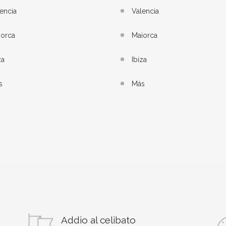
encia
Valencia
iorca
Maiorca
za
Ibiza
s
Más
Addio al celibato