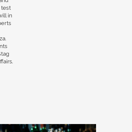
tand
 test
ll in
perts
za.
nts
Stag
fairs.