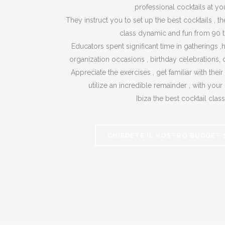
professional cocktails at you
They instruct you to set up the best cocktails , their
class dynamic and fun from 90 t
Educators spent significant time in gatherings ,h
organization occasions , birthday celebrations, 
Appreciate the exercises , get familiar with their
utilize an incredible remainder , with you
Ibiza the best cocktail class
CHIEDETE IL VOSTRO BUDGET