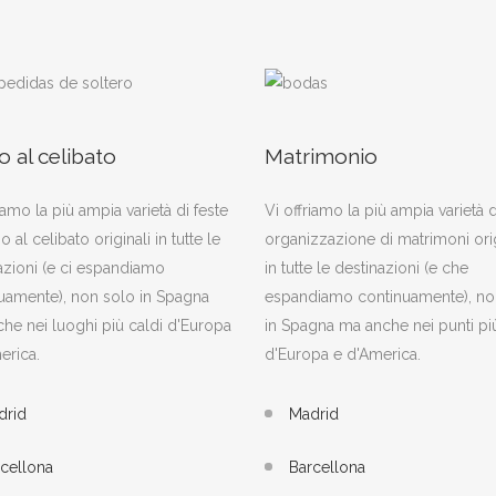
o al celibato
Matrimonio
iamo la più ampia varietà di feste
Vi offriamo la più ampia varietà d
o al celibato originali in tutte le
organizzazione di matrimoni orig
azioni (e ci espandiamo
in tutte le destinazioni (e che
uamente), non solo in Spagna
espandiamo continuamente), no
he nei luoghi più caldi d'Europa
in Spagna ma anche nei punti più
erica.
d'Europa e d'America.
drid
Madrid
cellona
Barcellona