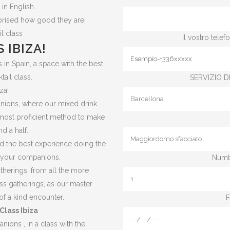
 in English.
rprised how good they are!
l class
Il vostro tele
 IBIZA!
 in Spain, a space with the best
tail class.
SERVIZIO DI
za!
anions, where our mixed drink
e most proficient method to make
d a half.
and the best experience doing the
 your companions.
Numbe
herings, from all the more
ss gatherings, as our master
 of a kind encounter.
E
Class Ibiza
ions , in a class with the