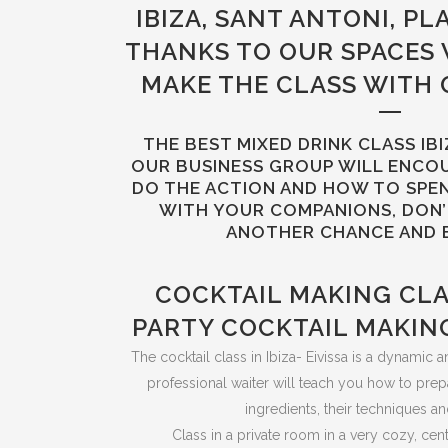
IBIZA, SANT ANTONI, PL
THANKS TO OUR SPACES
MAKE THE CLASS WITH 
THE BEST MIXED DRINK CLASS IBI
OUR BUSINESS GROUP WILL ENCO
DO THE ACTION AND HOW TO SPEND
WITH YOUR COMPANIONS, DON’
ANOTHER CHANCE AND 
COCKTAIL MAKING CLA
PARTY COCKTAIL MAKING
The cocktail class in Ibiza- Eivissa is a dynamic 
professional waiter will teach you how to prepar
ingredients, their techniques an
Class in a private room in a very cozy, cen