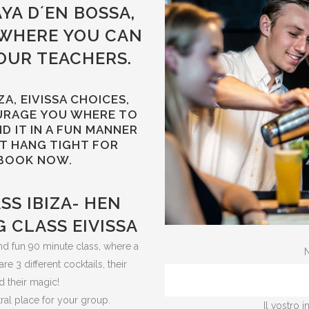
AYA D´EN BOSSA,
 WHERE YOU CAN
OUR TEACHERS.
ZA, EIVISSA CHOICES,
URAGE YOU WHERE TO
 IT IN A FUN MANNER
T HANG TIGHT FOR
BOOK NOW.
SS IBIZA- HEN
 CLASS EIVISSA
and fun 90 minute class, where a
N
e 3 different cocktails, their
d their magic!
tral place for your group.
Il vostro 