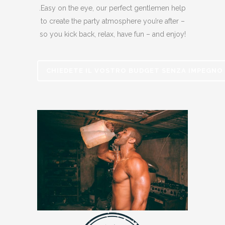
.Easy on the eye, our perfect gentlemen help
to create the party atmosphere you’re after –
so you kick back, relax, have fun – and enjoy!
CHIEDETE IL VOSTRO BUDGET SENZA IMPEGNO