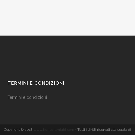
TERMINI E CONDIZIONI
Termini e condizioni
Copyright © 2018
www.henpartynight.com
- Tutti i diritti riservati alla serata di