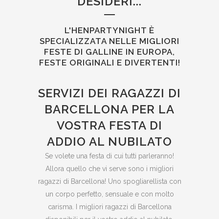
DESIDERI...
L'HENPARTYNIGHT È
SPECIALIZZATA NELLE MIGLIORI
FESTE DI GALLINE IN EUROPA,
FESTE ORIGINALI E DIVERTENTI!
SERVIZI DEI RAGAZZI DI
BARCELLONA PER LA
VOSTRA FESTA DI
ADDIO AL NUBILATO
Se volete una festa di cui tutti parleranno!
Allora quello che vi serve sono i migliori
ragazzi di Barcellona! Uno spogliarellista con
un corpo perfetto, sensuale e con molto
carisma. I migliori ragazzi di Barcellona