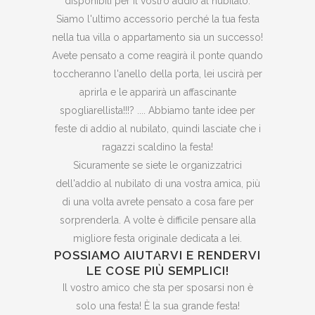
disponibili per il vostro addio al nubilato.
Siamo l'ultimo accessorio perché la tua festa
nella tua villa o appartamento sia un successo!
Avete pensato a come reagirà il ponte quando
toccheranno l'anello della porta, lei uscirà per
aprirla e le apparirà un affascinante
spogliarellista!!!? .... Abbiamo tante idee per
feste di addio al nubilato, quindi lasciate che i
ragazzi scaldino la festa!
Sicuramente se siete le organizzatrici
dell'addio al nubilato di una vostra amica, più
di una volta avrete pensato a cosa fare per
sorprenderla. A volte è difficile pensare alla
migliore festa originale dedicata a lei.
POSSIAMO AIUTARVI E RENDERVI
LE COSE PIÙ SEMPLICI!
Il vostro amico che sta per sposarsi non è
solo una festa! È la sua grande festa!