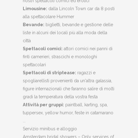
nostri spettacoli comici ed erotici
Limousine:
dalla Lincoln Town car da 8 posti
alla spettacolare Hummer
Bevande:
biglietti, bevande e gestione delle
liste in alcuni dei locali più alla moda della
città
Spettacoli comici:
attori comici nei panni di
finti camerieri, strascichi e monologhi
spettacolari
Spettacoli di striptease:
ragazzi e
spogliarellisti provenienti da un'altra galassia,
figure internazionali che faranno salire di molti
gradi la temperatura della vostra festa
Attività per gruppi:
paintball, karting, spa,
tuppersex, yellow humor, feste in catamarano
...
Servizio minibus e alloggio
Amsterdam bridal showers – Only services of