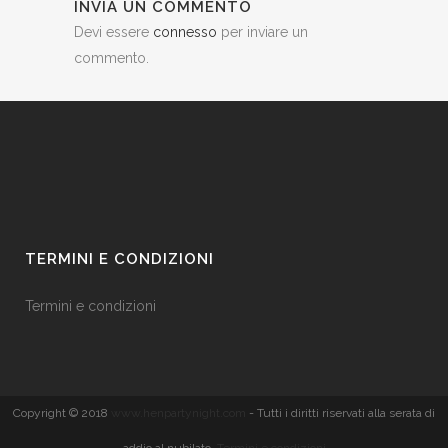
INVIA UN COMMENTO
Devi essere
connesso
per inviare un
commento.
TERMINI E CONDIZIONI
Termini e condizioni
Copyright © 2018
www.henpartynight.com
- Tutti i diritti riservati alla serata di