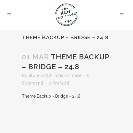
THEME BACKUP – BRIDGE – 24.8
01 MAR
THEME BACKUP
– BRIDGE – 24.8
Inviato a 16:51h
in
da
Emmake
0
Commenti
0
Preferiti
Theme Backup - Bridge - 24.8