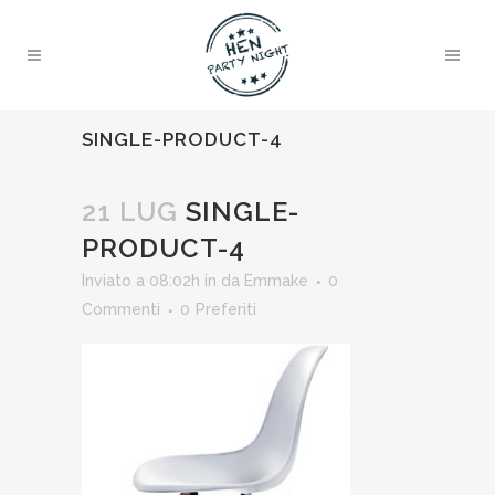
SINGLE-PRODUCT-4
21 LUG
SINGLE-
PRODUCT-4
Inviato a 08:02h
in
da
Emmake
0
Commenti
0
Preferiti