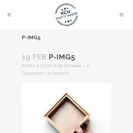
P-IMG5
19 FEB
P-IMG5
Inviato a 12:51h
in
da
Emmake
0
Commenti
0
Preferiti