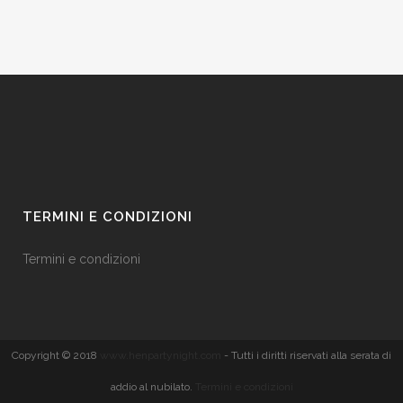
TERMINI E CONDIZIONI
Termini e condizioni
Copyright © 2018
www.henpartynight.com
- Tutti i diritti riservati alla serata di
addio al nubilato.
Termini e condizioni