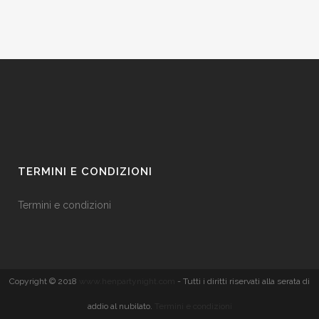
TERMINI E CONDIZIONI
Termini e condizioni
Copyright © 2018
www.henpartynight.com
- Tutti i diritti riservati alla serata di
addio al nubilato.
Termini e condizioni