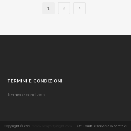
1
2
TERMINI E CONDIZIONI
Termini e condizioni
Copyright © 2018
www.henpartynight.com
- Tutti i diritti riservati alla serata di