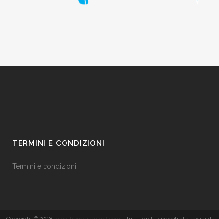
TERMINI E CONDIZIONI
Termini e condizioni
Copyright © 2018
www.henpartynight.com
- Tutti i diritti riservati alla serata di