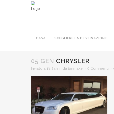
CHRYSLER
CASA
SCEGLIERE LA DESTINAZIONE
05 GEN
CHRYSLER
Inviato a 18:24h
in
da
Emmake
0 Commenti