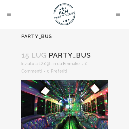
PARTY_BUS
15 LUG
PARTY_BUS
Inviato a 12:09h
in
da
Emmake
0
Commenti
0
Preferiti