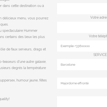
 dans cette destination ou à
Votre adre
'un délicieux menu, vous pourrez
iques.
 au spectaculaire Hummer
Votre télép
ans certains des lieux les plus
le de faux serveurs, drags et
SERVICE 
p-teaseurs d'une autre galaxie,
lusieurs degrés la température
, tuppersex, humour jaune, fêtes
uality!