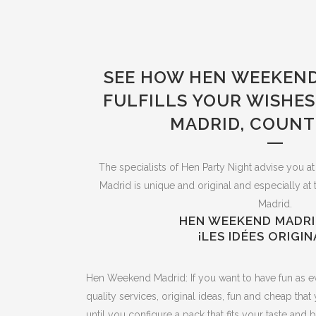
SEE HOW HEN WEEKEND
FULFILLS YOUR WISHES
MADRID, COUNT
The specialists of Hen Party Night advise you at 
Madrid is unique and original and especially at 
Madrid.
HEN WEEKEND MADRI
¡LES IDÉES ORIGIN
Hen Weekend Madrid: If you want to have fun as e
quality services, original ideas, fun and cheap tha
until you configure a pack that fits your taste and 