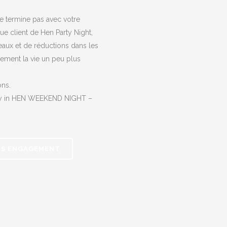
e termine pas avec votre
que client de Hen Party Night,
eaux et de réductions dans les
nement la vie un peu plus
ns.
nly in HEN WEEKEND NIGHT –
NS ENGAGEMENT