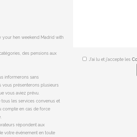
oy your hen weekend Madrid with
atégories, des pensions aux
J'ai lu et j'accepte les
Co
us informerons sans
 vous présenterons plusieurs
e vous aviez prévu.
de tous les services convenus et
u compte en cas de force
.
orateurs répondent aux
 de votre événement en toute