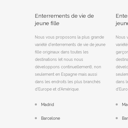
Enterrements de vie de
Ente
jeune fille
jeune
Nous vous proposons la plus grande
Nous v
variété d'enterrements de vie de jeune
variét
fille originaux dans toutes les
garçon
destinations (et nous nous
destin
développons continuellement), non
dévelo
seulement en Espagne mais aussi
seulem
dans les endroits les plus branchés
dans l
d'Europe et d'Amérique.
d'Euro
Madrid
Ma
Barcelone
Ba