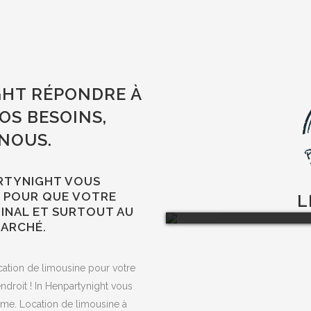
HT RÉPONDRE À
OS BESOINS,
NOUS.
ARTYNIGHT VOUS
 POUR QUE VOTRE
L
GINAL ET SURTOUT AU
MARCHÉ.
cation de limousine pour votre
droit ! In Henpartynight vous
me. Location de limousine à