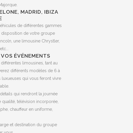
Majorque.
LONE, MADRID, IBIZA
E
véhicules de différentes gammes
à disposition de votre groupe
coln, une limousine Chrystler,
tc...
 VOS ÉVÉNEMENTS
ifférentes limousines, tant au
verez différents modèles de 6 à
ns luxueuses qui vous feront vivre
able.
étails qui rendront la journée
 qualité, télévision incorporée,
aphe, chauffeur en uniforme,
harge et destination du groupe
ar vous.