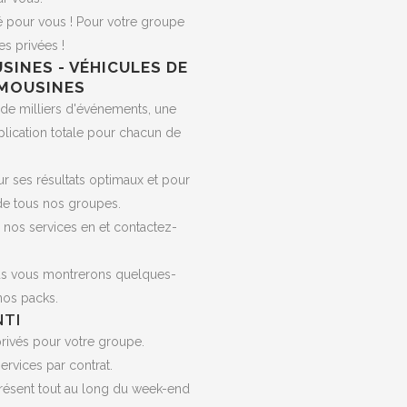
té pour vous ! Pour votre groupe
s privées !
SINES - VÉHICULES DE
IMOUSINES
 de milliers d'événements, une
plication totale pour chacun de
ur ses résultats optimaux et pour
de tous nos groupes.
 nos services en et contactez-
us vous montrerons quelques-
nos packs.
NTI
ivés pour votre groupe.
ervices par contrat.
présent tout au long du week-end