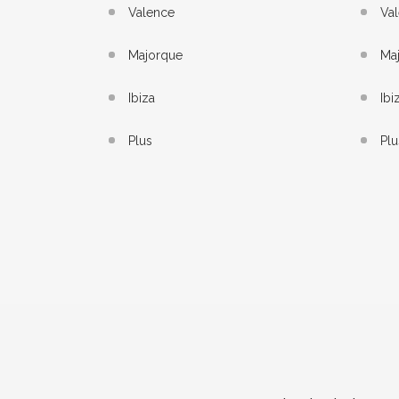
Valence
Va
Majorque
Ma
Ibiza
Ibi
Plus
Plu