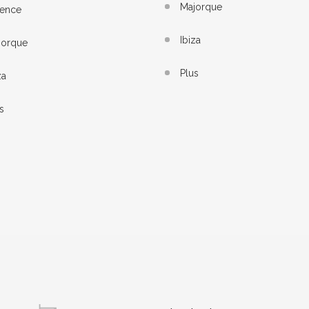
Majorque
lence
Ibiza
jorque
Plus
za
s