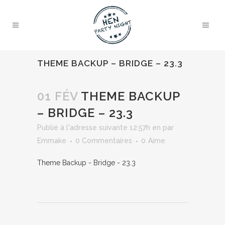
THEME BACKUP – BRIDGE – 23.3
01 FÉV
THEME BACKUP
– BRIDGE – 23.3
Publié à l'adresse suivante 12:57h
en
par
Emmake
0 Commentaires
0
Aime
Theme Backup - Bridge - 23.3