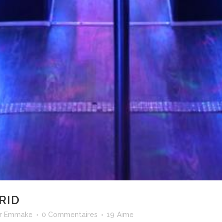
RID
r
Emmake
0 Commentaires
19
Aime