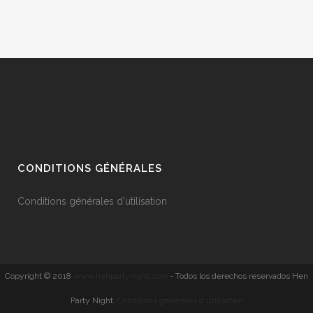
CONDITIONS GÉNÉRALES
Conditions générales d'utilisation
Copyright © 2018
www.henpartynight.com
- Todos los derechos reservados Hen
Party Night.
Conditions générales d'utilisation