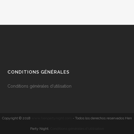
CONDITIONS GÉNÉRALES
Conditions générales d'utilisation
Copyright © 2018
www.henpartynight.com
- Todos los derechos reservados Hen
Party Night.
Conditions générales d'utilisation