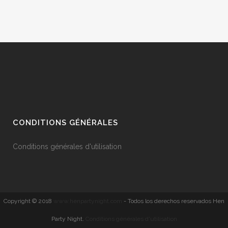
CONDITIONS GÉNÉRALES
Conditions générales d'utilisation
Copyright © 2018
www.henpartynight.com
- Todos los derechos reservados Hen
Party Night.
Conditions générales d'utilisation