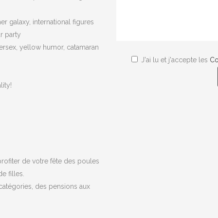
r galaxy, international figures
r party
ppersex, yellow humor, catamaran
J'ai lu et j'accepte les
Co
ity!
rofiter de votre fête des poules
 filles.
atégories, des pensions aux