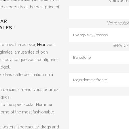
Votre adre
nd especially at the best price of
.
VAR
Votre télép
ALES !
t to have fun as ever,
Hvar
vous
SERVICE 
riginales, amusantes et bon
usqu'à ce que vous configuriez
udget.
 dans cette destination ou à
'un délicieux menu, vous pourrez
iques.
s to the spectacular Hummer
 some of the most fashionable
e waiters, spectacular drags and