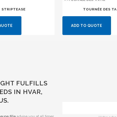
STRIPTEASE
TOURNÉE DES TA
QUOTE
ADD TO QUOTE
IGHT FULFILLS
EDS IN HVAR,
US.
eune fille
advise you at all times