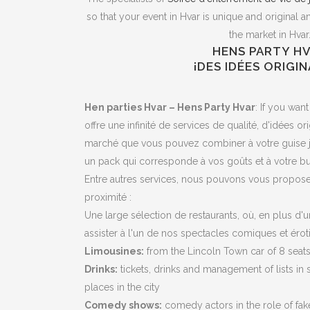
so that your event in Hvar is unique and original a
the market in Hvar
HENS PARTY H
¡DES IDÉES ORIGIN
Hen parties Hvar – Hens Party Hvar
: If you wan
offre une infinité de services de qualité, d'idées o
marché que vous pouvez combiner à votre guise j
un pack qui corresponde à vos goûts et à votre b
Entre autres services, nous pouvons vous proposer
proximité :
Une large sélection de restaurants, où, en plus d
assister à l'un de nos spectacles comiques et érot
Limousines:
from the Lincoln Town car of 8 seat
Drinks:
tickets, drinks and management of lists in
places in the city
Comedy shows:
comedy actors in the role of fak