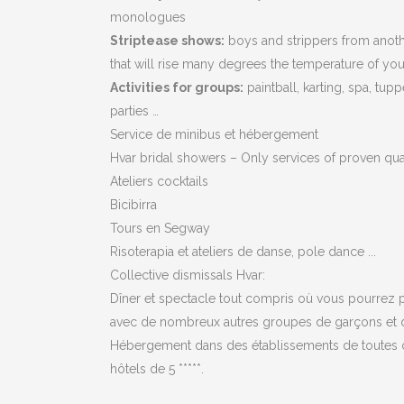
monologues
Striptease shows:
boys and strippers from anothe
that will rise many degrees the temperature of you
Activities for groups:
paintball, karting, spa, tu
parties …
Service de minibus et hébergement
Hvar bridal showers – Only services of proven qual
Ateliers cocktails
Bicibirra
Tours en Segway
Risoterapia et ateliers de danse, pole dance ...
Collective dismissals Hvar:
Dîner et spectacle tout compris où vous pourrez p
avec de nombreux autres groupes de garçons et de
Hébergement dans des établissements de toutes c
hôtels de 5 *****.