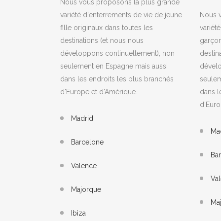
Nous vous proposons la plus grande
variété d'enterrements de vie de jeune
Nous v
fille originaux dans toutes les
variét
destinations (et nous nous
garçon
développons continuellement), non
destin
seulement en Espagne mais aussi
dévelo
dans les endroits les plus branchés
seulem
d'Europe et d'Amérique.
dans l
d'Euro
Madrid
Ma
Barcelone
Ba
Valence
Va
Majorque
Ma
Ibiza