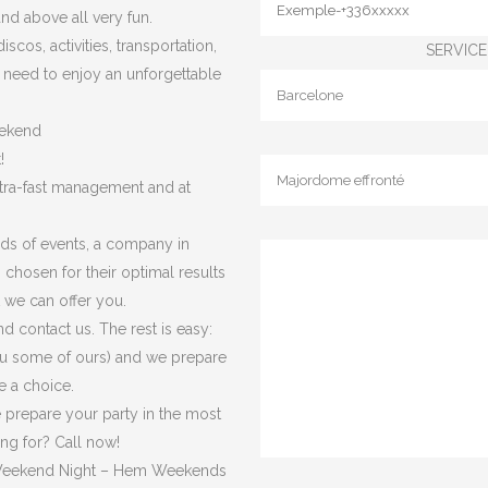
and above all very fun.
cos, activities, transportation,
SERVICE 
need to enjoy an unforgettable
ekend
!
ltra-fast management and at
.
nds of events, a company in
chosen for their optimal results
 we can offer you.
d contact us. The rest is easy:
ou some of ours) and we prepare
e a choice.
 prepare your party in the most
ing for? Call now!
Weekend Night – Hem Weekends