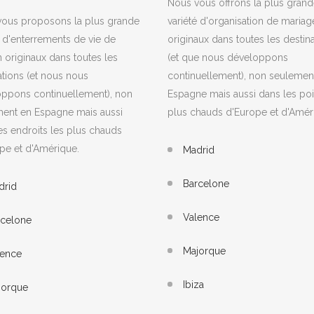
Nous vous offrons la plus gran
ous proposons la plus grande
variété d'organisation de mariag
é d'enterrements de vie de
originaux dans toutes les destin
 originaux dans toutes les
(et que nous développons
ations (et nous nous
continuellement), non seulemen
ppons continuellement), non
Espagne mais aussi dans les poi
ent en Espagne mais aussi
plus chauds d'Europe et d'Amér
es endroits les plus chauds
pe et d'Amérique.
Madrid
Barcelone
drid
Valence
rcelone
Majorque
lence
Ibiza
jorque