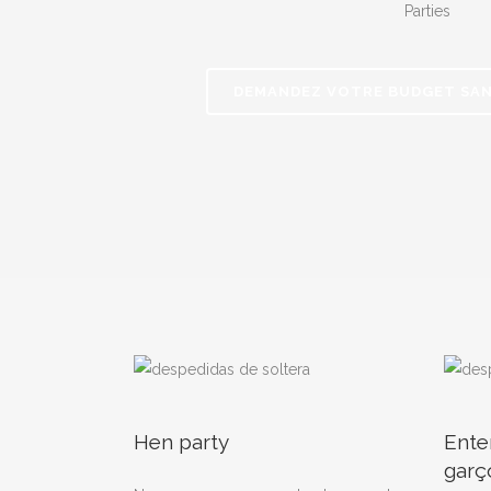
Parties
DEMANDEZ VOTRE BUDGET SA
Hen party
Ente
garç